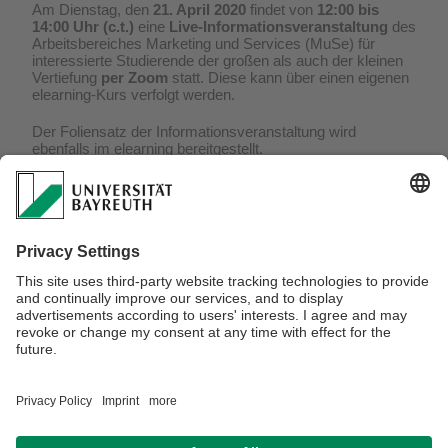
Am Dienstag, den
21. April 2020
findet von
12:00 bis
14:00 Uhr (c.t.)
eine
Live-Informationsveranstaltung
des
Arbeitsbereiches Marketing und Services (MuSe) für
interessierte Studierende der großen als auch der kleinen
Vertiefung
per Zoom
statt. Diese kann über einen eigenen
elearning-Kurs verfolgt werden.
Der Foliensatz der Informationsveranstaltung wird
ebenfalls im elearning bereitgestellt.
Im Rahmen der Veranstaltung erhalten Sie Informationen
zur Spezialisierung in den Schwerpunkten:
- Marketing und Services (MuSe)
- Marketing
- Dienstleistungsmanagement
Wir würden uns freuen, wenn Sie diese Gelegenheit nutzen
würden, um sich über das Lehrangebot in den oben
genannten Schwerpunkten zu informieren! Weitere
Informationen finden Sie
hier